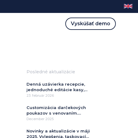
Vyskúšať demo
Posledné aktualizácie
Denná uzávierka recepcie,
jednoduché editácie kasy,
jednoduché zámeny izieb v
23. február 2026
hotelovej plachte, obmedzené
zľavové profily na kategórie
Customizácia darčekových
pokladne, drag and drop
poukazov s venovaním.
presuny účtov na kasách
Prepracovaný modul pre
December 2025
vytváranie cenových ponúk
klientom s väzbou na CRM
Novinky a aktualizácie v máji
systém. Novinky v
2025. Vylepšenia, taskovací