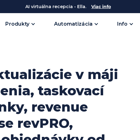
AI virtuálna recepcia - Ella.
Viac info
Produkty
Automatizácia
Info
tualizácie v máji
enia, taskovací
nky, revenue
pse revPRO,
 objednávky od