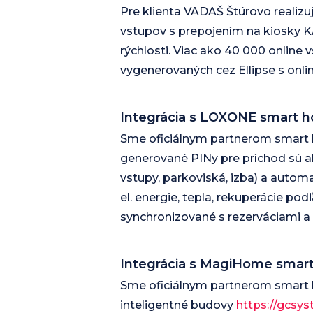
Pre klienta VADAŠ Štúrovo realizu
vstupov s prepojením na kiosky 
rýchlosti. Viac ako 40 000 online
vygenerovaných cez Ellipse s onl
Integrácia s LOXONE smart 
Sme oficiálnym partnerom smart h
generované PINy pre príchod sú a
vstupy, parkoviská, izba) a automa
el. energie, tepla, rekuperácie pod
synchronizované s rezerváciami a
Integrácia s MagiHome smar
Sme oficiálnym partnerom smart 
inteligentné budovy
https://gcsy