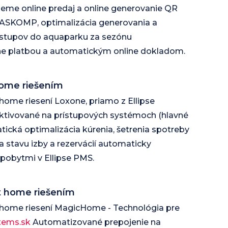
jeme online predaj a online generovanie QR
KASKOMP, optimalizácia generovania a
 vstupov do aquaparku za sezónu
ine platbou a automatickým online dokladom.
home riešením
ome riesení Loxone, priamo z Ellipse
ktivované na prístupových systémoch (hlavné
tická optimalizácia kúrenia, šetrenia spotreby
ľa stavu izby a rezervácií automaticky
 pobytmi v Ellipse PMS.
t home riešením
home riesení MagicHome - Technológia pre
stems.sk
Automatizované prepojenie na