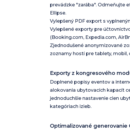
prevádzke "zarába". Odmeňujte e
Ellipse.
Vylepšený PDF export s vyplnenými
Vylepšené exporty pre účtovníctvo
(Booking.com, Expedia.com, AirBnb
Zjednodušené anonymizované zozn
zoznamy hostí pre tablety, mobil, 
Exporty z kongresového mod
Doplnené popisy eventov a intern
alokovania ubytovacích kapacít c
jednoduchšie nastavenie cien uby
kategóriach izieb.
Optimalizované generovanie 