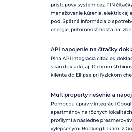
prístupový systém cez PIN čítačky
manažovanie kúrenia, elektrickej e
pod. Spätná informácia o spotrebe
energie, prítomnosť hosťa na izbe
API napojenie na čítačky dok
Plná API integrácia čítačiek dokl
scan dokladu, aj ID chrom štrbino
klienta do Ellipse pri fyzickom che
Multiproperty riešenie a napo
Pomocou úprav v integrácii Google
apartmánov na rôznych lokalitách
profilymi a následne presmerováv
vylepšenými Booking linkami z Go