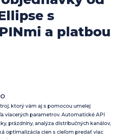
Ellipse s
 PINmi a platbou
RO
roj, ktorý vám aj s pomocou umelej
dľa viacerých parametrov. Automatické API
tky, prázdniny, analýza distribučných kanálov,
á optimalizácia cien s cieľom predať viac