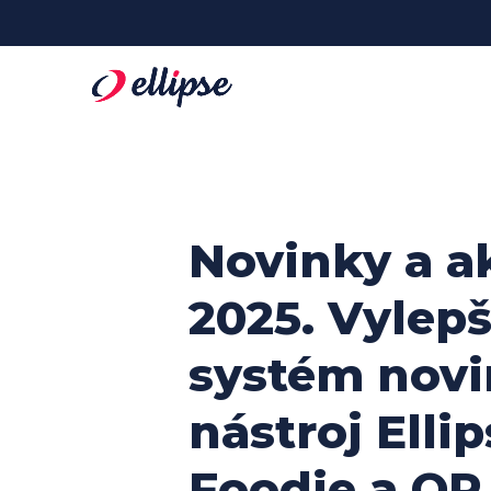
Novinky a ak
2025. Vylepš
systém novi
nástroj Elli
Foodie a QR