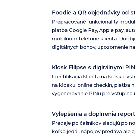
Foodie a QR objednávky od s
Prepracované funkcionality modulu 
platba Google Pay, Apple pay, au
mobilnom telefóne klienta. Doobj
digitálnych bonov, upozornenie n
Kiosk Ellipse s digitálnymi PI
Identifikácia klienta na kiosku, vs
na kiosku, online checkin, platba n
vygenerovanie PINu pre vstup na 
Vylepšenia a doplnenia repor
Predaje po čašníkov sledujú po no
koľko jedál, nápojov predáva ale 