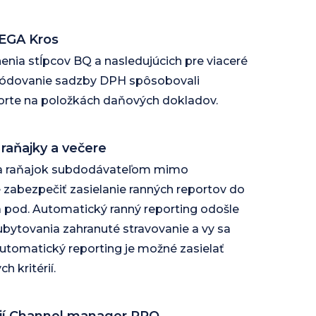
MEGA Kros
nia stĺpcov BQ a nasledujúcich pre viaceré
kódovanie sadzby DPH spôsobovali
orte na položkách daňových dokladov.
 raňajky a večere
ia raňajok subdodávateľom mimo
 zabezpečiť zasielanie ranných reportov do
 a pod. Automatický ranný reporting odošle
ubytovania zahranuté stravovanie a vy sa
Automatický reporting je možné zasielať
h kritérií.