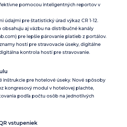
fektívne pomocou inteligentných reportov v
 údajmi pre štatistický úrad výkaz CR 1-12.
 obsahuju aj väzbu na distribučné kanály
.com) pre lepšie párovanie platieb z portálov.
amy hostí pre stravovacie úseky, digitálne
digitálna kontrola hostí pre stravovanie.
ulu
é inštrukcie pre hotelové úseky. Nové spôsoby
ez kongresový modul v hotelovej plachte,
tovania podľa počtu osôb na jednotlivých
QR vstupeniek