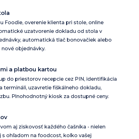
tola
Foodie, overenie klienta pri stole, online
tomatické uzatvorenie dokladu od stola v
ednávky, automatická tlač bonovačiek alebo
a nové objednávky.
Nmi a platbou kartou
tup do priestorov recepcie cez PIN, identifikácia
a termináli, uzavretie fiškálneho dokladu,
izbu. Plnohodnotný kiosk za dostupné ceny.
tov
vom aj ziskovosť každého čašníka - nielen
aj s ohľadom na foodcost, koľko vašej