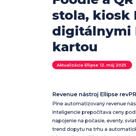
stola, kiosk 
digitálnymi
kartou
Aktualizácia Ellipse
12. máj 2025
Revenue nástroj Ellipse revP
Plne automatizovaný revenue nást
inteligencie prepočítava ceny po
napojenie na počasie, eventy, svia
trend dopytu na trhu a automatick