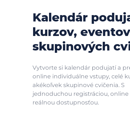
Kalendár poduja
kurzov, eventov
skupinových cv
Vytvorte si kalendár podujatí a p
online individuálne vstupy, celé k
akékoľvek skupinové cvičenia. S
jednoduchou registráciou, online
reálnou dostupnosťou.