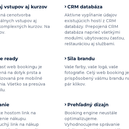
j vstupov aj kurzov
CRM databáza
dná cenotvorba
Aktívne vypĺňanie údajov
uálnych vstupov aj
existujúcich hostí z CRM
komplexných kurzov. Na
databázy. Prepojená CRM
ov.
databáza naprieč všetkými
modulmi, ubytovacou časťou,
reštauráciou aj službami.
e ready
Sila brandu
asť web bookingu je
Vaše farby, vaše logá, vaše
ená na dotyk prsta a
fotografie. Celý web booking je
izovaná pre mobilné
prispôsobený vášmu brandu n
nia. Všetko sa presúva
pár klikov.
lu.
anie
Prehľadný dizajn
te hosťom link na
Booking engine neustále
enie nákupu.
optimalizujeme.
chý link na nákup
Vyhodnocujeme správanie