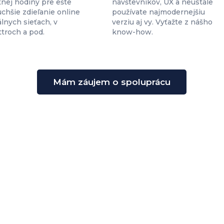
nej hodiny pre ešte
návštevníkov, UX a neustále
chšie zdieľanie online
používate najmodernejšiu
álnych sieťach, v
verziu aj vy. Vyťažte z nášho
troch a pod.
know-how.
Mám záujem o spoluprácu