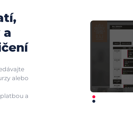
tí,
 a
ičení
redávajte
urzy alebo
 platbou a