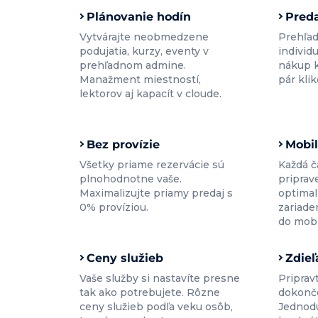
Plánovanie hodín
Preda
Vytvárajte neobmedzene
Prehľa
podujatia, kurzy, eventy v
individ
prehľadnom admine.
nákup 
Manažment miestností,
pár klik
lektorov aj kapacít v cloude.
Bez provízie
Mobil
Všetky priame rezervácie sú
Každá č
plnohodnotne vaše.
priprav
Maximalizujte priamy predaj s
optimal
0% províziou.
zariade
do mobi
Ceny služieb
Zdieľ
Vaše služby si nastavíte presne
Priprav
tak ako potrebujete. Rôzne
dokonč
ceny služieb podľa veku osôb,
Jednodu