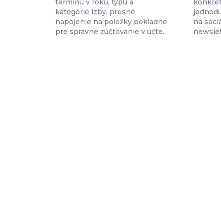
termínu v roku, typu a
konkrét
kategórie izby, presné
jednodu
napojenie na položky pokladne
na soci
pre správne zúčtovanie v účte.
newslet