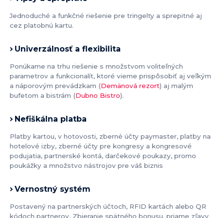
Jednoduché a funkčné riešenie pre tringelty a sprepitné aj
cez platobnú kartu.
Univerzálnosť a flexibilita
Ponúkame na trhu riešenie s množstvom voliteľných
parametrov a funkcionalít, ktoré vieme prispôsobiť aj veľkým
a náporovým prevádzkam (
Demänová rezort
) aj malým
bufetom a bistrám (
Dubno Bistro
).
Nefiškálna platba
Platby kartou, v hotovosti, zberné účty paymaster, platby na
hotelové izby, zberné účty pre kongresy a kongresové
podujatia, partnerské kontá, darčekové poukazy, promo
poukážky a množstvo nástrojov pre váš biznis
Vernostný systém
Postavený na partnerských účtoch, RFID kartách alebo QR
kódoch partnerov. Zbieranie spätného bonusu, priame zľavy