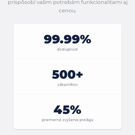
prispôsobí vašim potrebám funkcionalitami aj
cenou.
99.99%
dostupnosť
500+
zákazníkov
45%
priemerné zvýšenie predaja