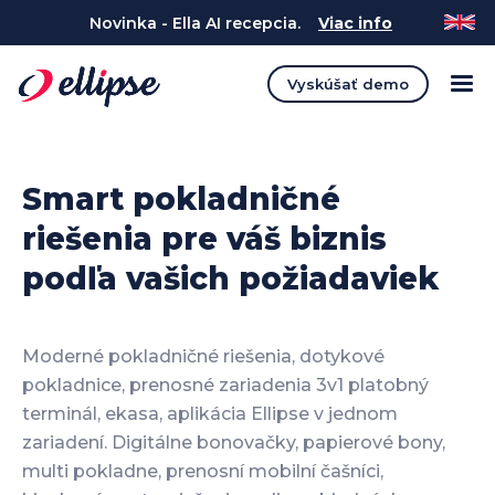
Novinka - Ella AI recepcia.
Viac info
Vyskúšať demo
Smart pokladničné
riešenia pre váš biznis
podľa vašich požiadaviek
Moderné pokladničné riešenia, dotykové
pokladnice, prenosné zariadenia 3v1 platobný
terminál, ekasa, aplikácia Ellipse v jednom
zariadení. Digitálne bonovačky, papierové bony,
multi pokladne, prenosní mobilní čašníci,