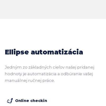
Ellipse automatizácia
Jedným zo základných cieľov našej pridanej
hodnoty je automatizácia a odbúranie vašej
manuálnej ručnej práce.
Online checkin