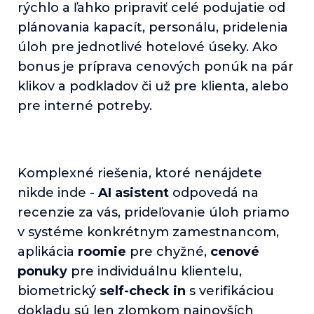
rýchlo a ľahko pripraviť celé podujatie od
plánovania kapacít, personálu, pridelenia
úloh pre jednotlivé hotelové úseky. Ako
bonus je príprava cenových ponúk na pár
klikov a podkladov či už pre klienta, alebo
pre interné potreby.
Komplexné riešenia, ktoré nenájdete
nikde inde -
AI asistent
odpovedá na
recenzie za vás, prideľovanie úloh priamo
v systéme konkrétnym zamestnancom,
aplikácia
roomie
pre chyžné,
cenové
ponuky
pre individuálnu klientelu,
biometrický
self-check in
s verifikáciou
dokladu sú len zlomkom najnovších