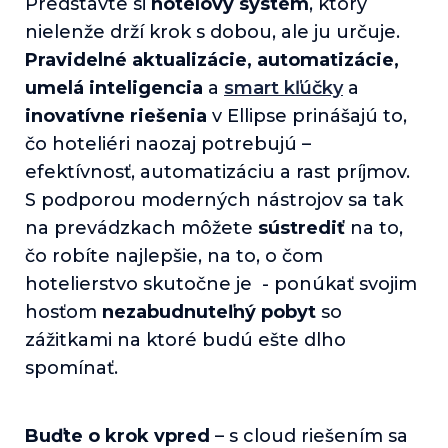
Predstavte si
hotelový systém
, ktorý
nielenže drží krok s dobou, ale ju určuje.
Pravidelné aktualizácie, automatizácie,
umelá inteligencia
a
smart kľúčky
a
inovatívne riešenia
v Ellipse prinášajú to,
čo hoteliéri naozaj potrebujú –
efektívnosť, automatizáciu a rast príjmov.
S podporou moderných nástrojov sa tak
na prevádzkach môžete
sústrediť
na to,
čo robíte najlepšie, na to, o čom
hotelierstvo skutočne je - ponúkať svojim
hosťom
nezabudnuteľný pobyt
so
zážitkami na ktoré budú ešte dlho
spomínať.
Buďte o krok vpred
– s cloud riešením sa