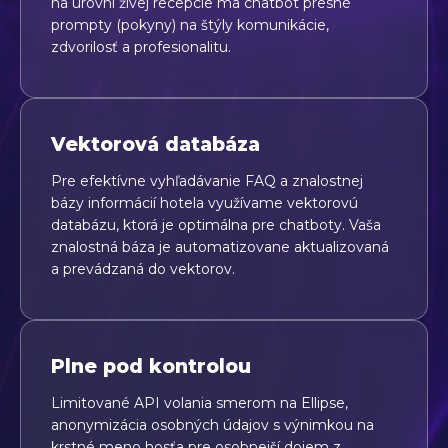
na úrovni živej recepcie má chatbot presné
prompty (pokyny) na štýly komunikácie,
zdvorilosť a profesionalitu.
Vektorová databáza
Pre efektívne vyhľadávanie FAQ a znalostnej
bázy informácií hotela využívame vektorovú
databázu, ktorá je optimálna pre chatboty. Vaša
znalostná báza je automatizovane aktualizovaná
a prevádzaná do vektorov.
Plne pod kontrolou
Limitované API volania smerom na Ellipse,
anonymizácia osobných údajov s výnimkou na
krstné meno hosťa pre osobnejší dojem z