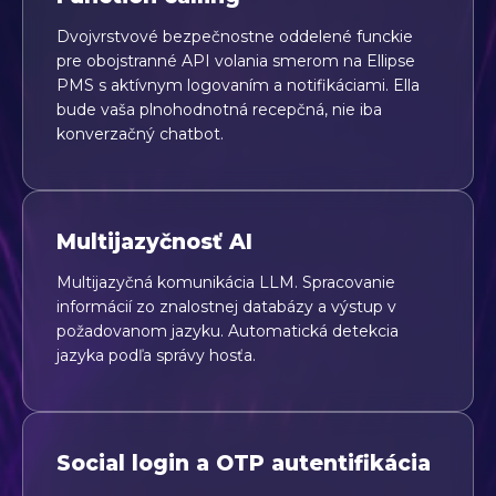
Dvojvrstvové bezpečnostne oddelené funckie
pre obojstranné API volania smerom na Ellipse
PMS s aktívnym logovaním a notifikáciami. Ella
bude vaša plnohodnotná recepčná, nie iba
konverzačný chatbot.
Multijazyčnosť AI
Multijazyčná komunikácia LLM. Spracovanie
informácií zo znalostnej databázy a výstup v
požadovanom jazyku. Automatická detekcia
jazyka podľa správy hosťa.
Social login a OTP autentifikácia