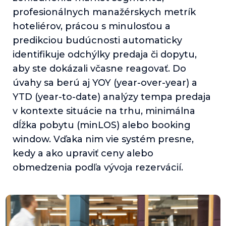
profesionálnych manažérskych metrík
hoteliérov, prácou s minulosťou a
predikciou budúcnosti automaticky
identifikuje odchýlky predaja či dopytu,
aby ste dokázali včasne reagovať. Do
úvahy sa berú aj YOY (year-over-year) a
YTD (year-to-date) analýzy tempa predaja
v kontexte situácie na trhu, minimálna
dĺžka pobytu (minLOS) alebo booking
window. Vďaka nim vie systém presne,
kedy a ako upraviť ceny alebo
obmedzenia podľa vývoja rezervácií.