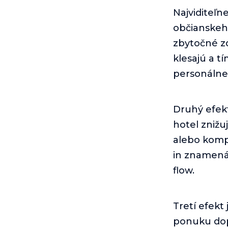
Najviditeľn
občianskeh
zbytočné zd
klesajú a t
personálne 
Druhý efekt
hotel znižu
alebo kompl
in znamená 
flow.
Tretí efekt
ponuku dopl