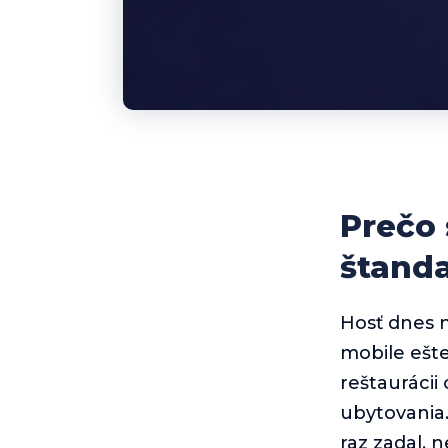
Prečo 
štand
Hosť dnes n
mobile ešte
reštaurácii
ubytovania.
raz zadal, 