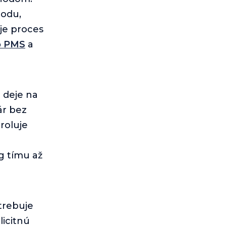
hodu,
 je proces
o PMS
a
 deje na
ár bez
roluje
g tímu až
trebuje
licitnú