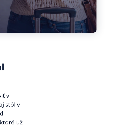
l
iť v
j stôl v
od
 ktoré už
j