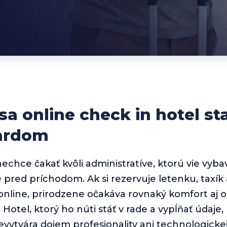
sa online check in hotel sta
ardom
echce čakať kvôli administratíve, ktorú vie vybav
 pred príchodom. Ak si rezervuje letenku, taxík a
 online, prirodzene očakáva rovnaký komfort aj 
 Hotel, ktorý ho núti stáť v rade a vypĺňať údaje,
nevytvára dojem profesionality ani technologicke