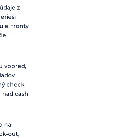
 údaje z
erieši
je, fronty
šie
u vopred,
kladov
ný check-
u nad cash
o na
ck-out,