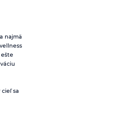
ka najmä
wellness
 ešte
rváciu
cieľ sa