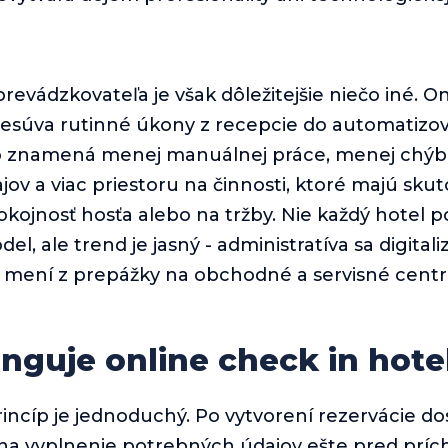
revádzkovateľa je však dôležitejšie niečo iné. On
resúva rutinné úkony z recepcie do automatiz
o znamená menej manuálnej práce, menej chýb 
jov a viac priestoru na činnosti, ktoré majú sku
okojnosť hosťa alebo na tržby. Nie každý hotel 
l, ale trend je jasný - administratíva sa digitali
a mení z prepážky na obchodné a servisné cent
nguje online check in hotel
incíp je jednoduchý. Po vytvorení rezervácie d
 na vyplnenie potrebných údajov ešte pred prí