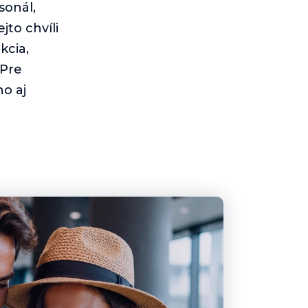
sonál,
jto chvíli
kcia,
 Pre
o aj