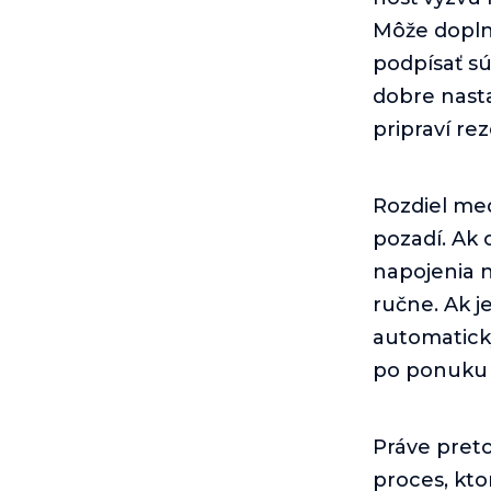
Môže doplni
podpísať sú
dobre nast
pripraví re
Rozdiel med
pozadí. Ak
napojenia n
ručne. Ak j
automaticky
po ponuku u
Práve preto
proces, kto