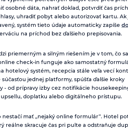
ť osobné dáta, nahrať doklad, potvrdiť čas príc
hlasy, uhradiť pobyt alebo autorizovať kartu. Ak
avený, systém tieto údaje automaticky zapíše
d
zerváciu na príchod bez ďalšieho prepisovania.
zi priemerným a silným riešením je v tom, čo sa
 online check-in funguje ako samostatný formul
a hotelový systém, recepcia stále veľa vecí kont
e súčasťou jednej platformy, spúšťa ďalšie kroky
 - od prípravy izby cez notifikácie housekeepin
psellu, doplatku alebo digitálneho prístupu.
 nestačí mať „nejaký online formulár“. Hotel po
rý reálne skracuje čas pri pulte a odstraňuje dup