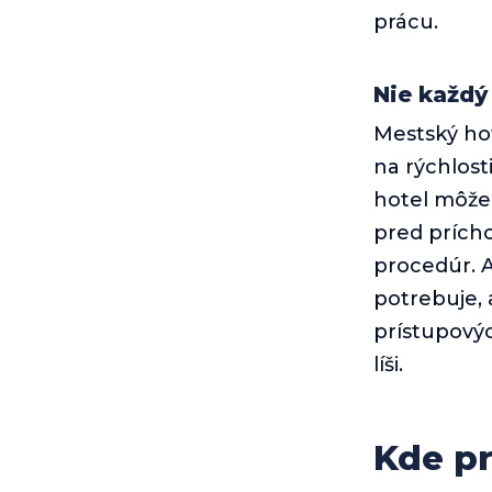
prácu.
Nie každý
Mestský ho
na rýchlost
hotel môže 
pred prícho
procedúr. 
potrebuje, 
prístupovýc
líši.
Kde pr