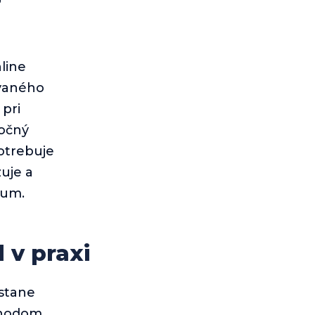
line
ovaného
pri
točný
potrebuje
zuje a
rum.
 v praxi
ostane
chodom.