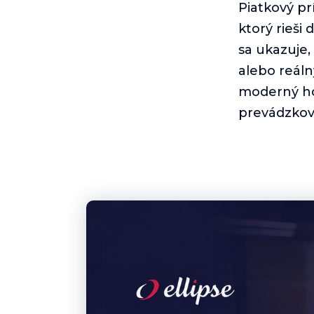
Piatkový pr
ktorý rieši 
sa ukazuje,
alebo reáln
moderný ho
prevádzko