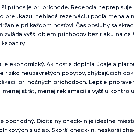
ejší prínos je pri príchode. Recepcia neprepisuje
o preukazu, nehľadá rezerváciu podľa mena a n
ržanie pri každom hosťovi. Čas obsluhy sa skracu
ím zvláda vyšší objem príchodov bez tlaku na ďal
kapacity.
 je ekonomický. Ak hostia doplnia údaje a platb
je riziko neuzavretých pobytov, chýbajúcich do
ikácií pri nočných príchodoch. Lepšie priprave
menej strát, menej reklamácií a vyššiu kontrol
 je obchodný. Digitálny check-in je ideálne miest
nkových služieb. Skorší check-in, neskorší che