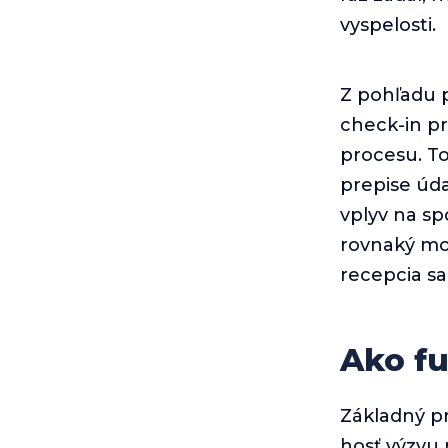
vyspelosti.
Z pohľadu p
check-in p
procesu. T
prepise úda
vplyv na sp
rovnaký mode
recepcia s
Ako fu
Základný pr
hosť výzvu