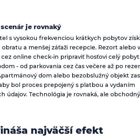
 scenár je rovnaký
tel s vysokou frekvenciou krátkych pobytov zís
i obratu a menšej záťaži recepcie. Rezort alebo 
cez online check-in pripraviť hosťovi celý pobyt
dom - od parkovania cez čas večere až po reze
Apartmánový dom alebo bezobslužný objekt zas
aby bol proces prepojený s platbou a vydaním
h údajov. Technológia je rovnaká, ale obchodný 
ináša najväčší efekt