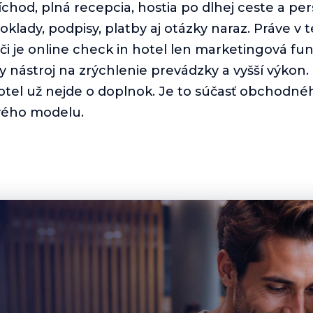
íchod, plná recepcia, hostia po dlhej ceste a per
doklady, podpisy, platby aj otázky naraz. Práve v te
 či je online check in hotel len marketingová fun
y nástroj na zrýchlenie prevádzky a vyšší výkon.
tel už nejde o doplnok. Je to súčasť obchodnéh
vého modelu.