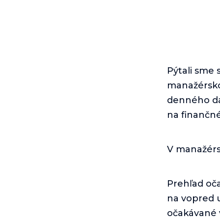
Pýtali sme 
manažérsko
denného da
na finančn
V manažérs
Prehľad oč
na vopred 
očakávané v