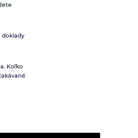
žete
 doklady
a. Koľko
očakávané