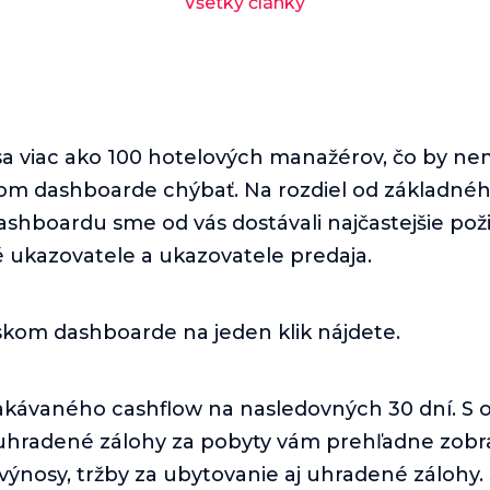
Všetky články
sa viac ako 100 hotelových manažérov, čo by ne
m dashboarde chýbať. Na rozdiel od základné
shboardu sme od vás dostávali najčastejšie pož
é ukazovatele a ukazovatele predaja.
kom dashboarde na jeden klik nájdete.
akávaného cashflow na nasledovných 30 dní. S
uhradené zálohy za pobyty vám prehľadne zob
ýnosy, tržby za ubytovanie aj uhradené zálohy