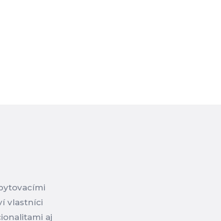
ubytovacími
í vlastníci
onalitami aj