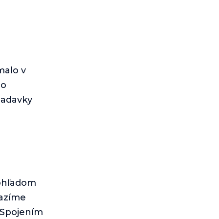
malo v
ho
iadavky
 ohľadom
razíme
. Spojením