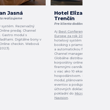
an Jasná
Hotel Elizabeth
Trenčín
ta realizujeme
Pre klienta dodávame
 systém. Rezervačný
Online predaj. Channel
Aj
Best Conference hotel in
 Gastro modul s
Europe za rok 2023
využíva
ladňami. Digitálne bony v
hotelový systém Ellipse. Web
 Online checkin. Webová
booking s priamou online platbou
(2023).
a automatickou fakturáciou.
Channel manager s napojením na
Globálne distribučné systémy a
korporátny online predaj s
firemnými cenníkmi. Gastro modu
s viac ako 10 ekasami a skladový
hospodárstvom. Kongresový
modul, plánovanie a zúčtovanie
eventov a podujatí. Denný import
účtovných dokladov a uzavierok
pokladní do
Microsoft Dynamics
Navision
.