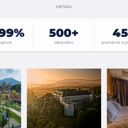
cenou.
.99%
500+
4
tupnosť
zákazníkov
priemerné zvýš