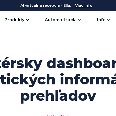
AI virtuálna recepcia - Ella.
Viac info
Produkty
Automatizácia
Info
érsky dashboar
tických informá
prehľadov