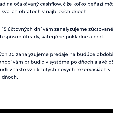
ad na očakávaný cashflow, čiže koľko peňazí mô
 svojich obratoch v najbližších dňoch
 15 účtovných dní vám zanalyzujeme zúčtované
ich spôsob úhrady, kategórie pokladne a pod.
ých 30 zanalyzujeme predaje na budúce obdobi
onocí vám pribudlo v systéme po dňoch a aké 
udli v takto vzniknutých nových rezerváciách v
h dňoch.