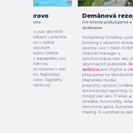
VADAŠ Štúrovo
Demänová rezo
Pre klienta dodávame
Pre klienta poskytujeme a
dodávame
Hotelový systém s viac ako 600
ubytovacími jednotkami v plachte.
Kompletný hotelový sys
Rezervačný systém s online
booking s obratom preda
platbami a automatickým
sezóne cez 1 milión EUR
spracovaním dokladov. Online
Channel manager a
predaj vstupov do aquaparku cez
synchronizácia viac ako 
QR kódy s napojením na
ubytovacích jednotiek.
R
Kaskomp. Ekasové riešenie s viac
aplikácia
pre chyžné a úd
ako 20 pokladňami. Majiteľský
prepojenie na distribučné
modul. Online checkin. Digitálny
Majiteľský modul,
prístup na PIN a zámkový
prepočty výnosov a nákla
systém.
automatický reporting. G
modul viac ako 17 ekás a 
stredísk, bonovačky, skla
vernostná apka. Automat
mailing. E-commerce dat