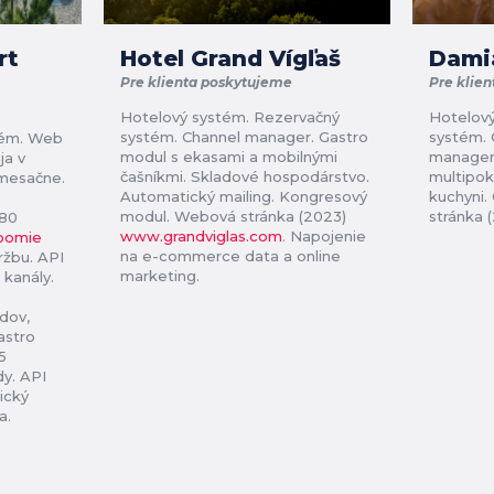
rt
Hotel Grand Vígľaš
Dami
Pre klienta poskytujeme
Pre klien
Hotelový systém. Rezervačný
Hotelový
systém. Channel manager. Gastro
systém. 
tém. Web
modul s ekasami a mobilnými
manager.
ja v
čašníkmi. Skladové hospodárstvo.
multipok
/mesačne.
Automatický mailing. Kongresový
kuchyni.
modul. Webová stránka (2023)
stránka 
380
www.grandviglas.com
. Napojenie
oomie
na e-commerce data a online
ržbu. API
marketing.
 kanály.
dov,
astro
5
dy. API
ický
a.