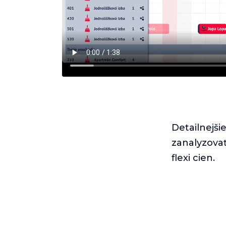
Detailnejši
zanalyzova
flexi cien.