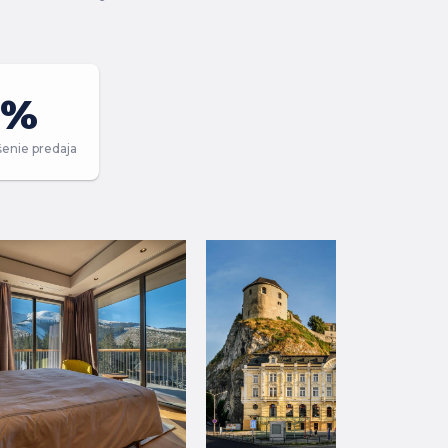
5%
enie predaja