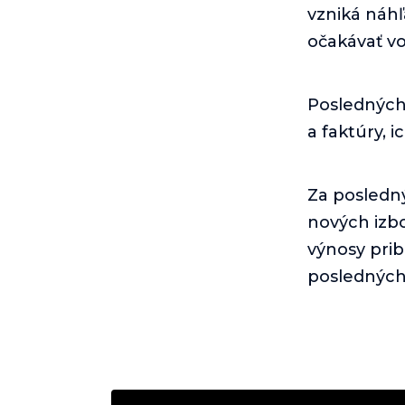
vzniká náhľ
očakávať vo
Posledných
a faktúry, 
Za posledn
nových izb
výnosy prib
poslednýc