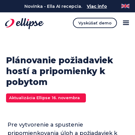
Novinka - Ella AI recepcia.
Viac info
Vyskúšať demo
Plánovanie požiadaviek
hostí a pripomienky k
pobytom
Aktualizácia Ellipse
16. novembra
Pre vytvorenie a spustenie
pripomienkovania úloh a požiadaviek k