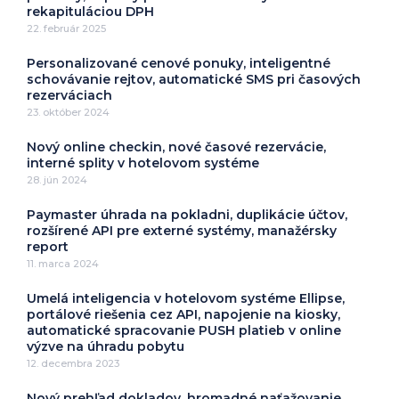
rekapituláciou DPH
22. február 2025
Personalizované cenové ponuky, inteligentné
schovávanie rejtov, automatické SMS pri časových
rezerváciach
23. október 2024
Nový online checkin, nové časové rezervácie,
interné splity v hotelovom systéme
28. jún 2024
Paymaster úhrada na pokladni, duplikácie účtov,
rozšírené API pre externé systémy, manažérsky
report
11. marca 2024
Umelá inteligencia v hotelovom systéme Ellipse,
portálové riešenia cez API, napojenie na kiosky,
automatické spracovanie PUSH platieb v online
výzve na úhradu pobytu
12. decembra 2023
Nový prehľad dokladov, hromadné naťažovanie