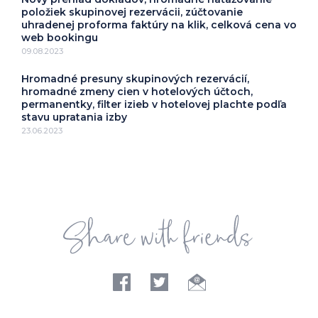
položiek skupinovej rezervácii, zúčtovanie
uhradenej proforma faktúry na klik, celková cena vo
web bookingu
09.08.2023
Hromadné presuny skupinových rezervácií,
hromadné zmeny cien v hotelových účtoch,
permanentky, filter izieb v hotelovej plachte podľa
stavu upratania izby
23.06.2023