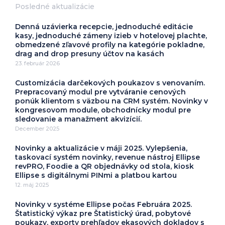
Posledné aktualizácie
Denná uzávierka recepcie, jednoduché editácie
kasy, jednoduché zámeny izieb v hotelovej plachte,
obmedzené zľavové profily na kategórie pokladne,
drag and drop presuny účtov na kasách
23. február 2026
Customizácia darčekových poukazov s venovaním.
Prepracovaný modul pre vytváranie cenových
ponúk klientom s väzbou na CRM systém. Novinky v
kongresovom module, obchodnícky modul pre
sledovanie a manažment akvizícií.
December 2025
Novinky a aktualizácie v máji 2025. Vylepšenia,
taskovací systém novinky, revenue nástroj Ellipse
revPRO, Foodie a QR objednávky od stola, kiosk
Ellipse s digitálnymi PINmi a platbou kartou
12. máj 2025
Novinky v systéme Ellipse počas Februára 2025.
Štatistický výkaz pre Štatistický úrad, pobytové
poukazy, exporty prehľadov ekasových dokladov s